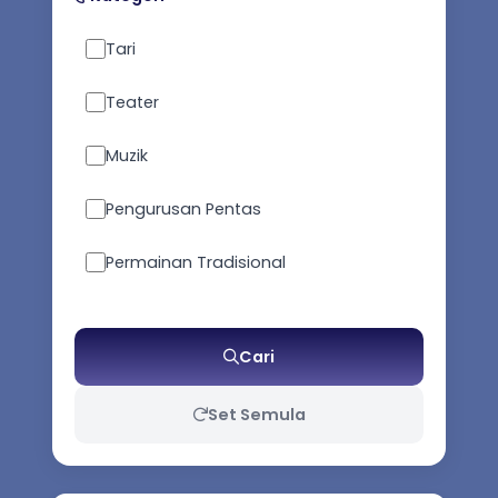
Tari
Teater
Muzik
Pengurusan Pentas
Permainan Tradisional
Seni Pertahanan Diri
Cari
Kesusasteraan
Set Semula
Busana Tradisional / Kostum
Persembahan / Props