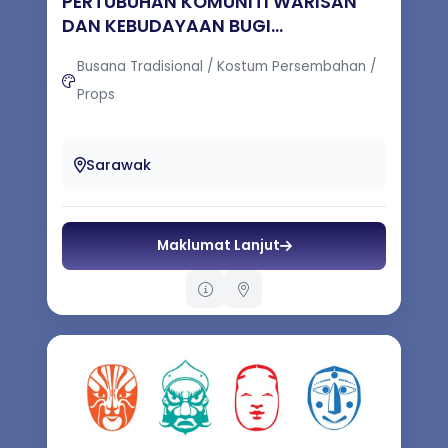
PERTUBUHAN KOMUNITI WARISAN
DAN KEBUDAYAAN BUGI...
Busana Tradisional / Kostum Persembahan /
Props
1. Makanan tradisi, aksara bugis, kesenian,
adat resam budaya 2. Penyewaan,
Sarawak
pembelian dan tempahan baju/kostum
tra...
Maklumat Lanjut