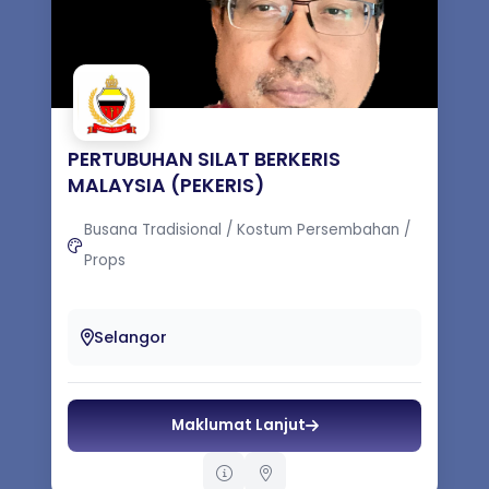
PERTUBUHAN SILAT BERKERIS
MALAYSIA (PEKERIS)
Busana Tradisional / Kostum Persembahan /
Props
Kursus Silat Berkeris Buku-buku mengenai
silat berkeris, keris, busana melayu
Selangor
Maklumat Lanjut