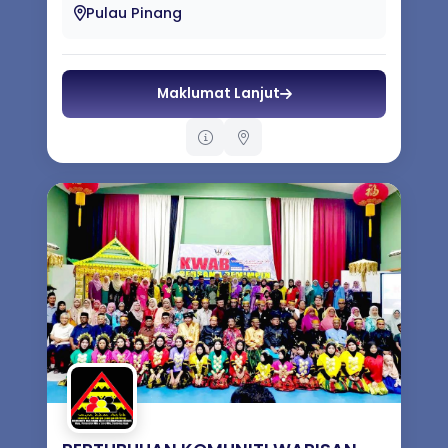
memperkasakan semua jenis seni
Pulau Pinang
persembahan (performing arts) seperti
teater, ...
Maklumat Lanjut