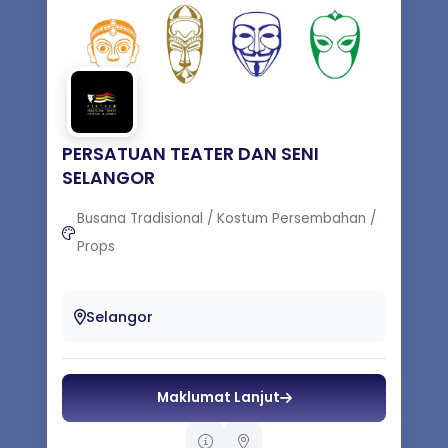
PERSATUAN TEATER DAN SENI
SELANGOR
Busana Tradisional / Kostum Persembahan /
Props
Pelbagai cabang Seni terutamanya
Teater.Seni tarikan,Silat,Puisi Dan Seni kreatif
Selangor
1. Menjaga kebajikan pengerak-...
Maklumat Lanjut