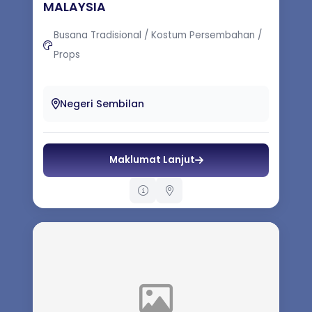
MALAYSIA
Busana Tradisional / Kostum Persembahan /
Props
Based in Seremban, Persatuan Pan Seni
Persembahan Malaysia (Pan Performing Art
Negeri Sembilan
Association Malaysia) (PPM-009-05-1605...
Maklumat Lanjut