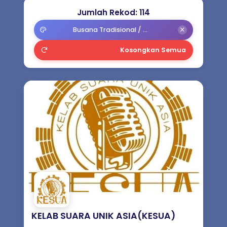
Badan Peneraju Industri (ILB) Seni
Jumlah Rekod: 114
Budaya
Busana Tradisional / Kostum Persembahan / Props
Persatuan Seni Budaya (Umum) /
Kosongkan Semua
Majlis Kebudayaan
Syarikat Seni Persembahan
Prasarana Seni Persembahan /
Kampung Budaya
Jurulatih Seni Budaya Negara (JSBN)
KELAB SUARA UNIK ASIA(KESUA)