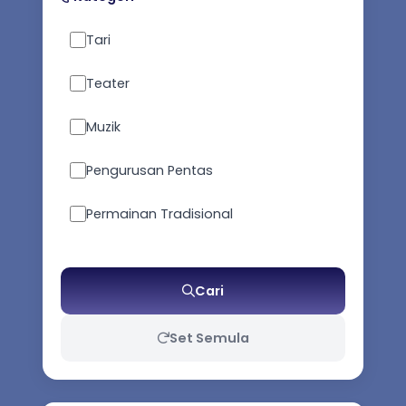
Tari
Teater
Muzik
Pengurusan Pentas
Permainan Tradisional
Seni Pertahanan Diri
Cari
Kesusasteraan
Set Semula
Busana Tradisional / Kostum
Persembahan / Props