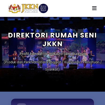
DIREKTORI RUMAH SENI
JKKN
Profil berdaftar Industri Seni Budaya
(Produk dan Perkhidmatan Penggiat / Kumpulan / Persatuan /
Syarikat)