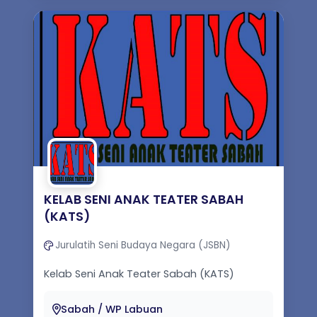
KELAB SENI ANAK TEATER SABAH
(KATS)
Jurulatih Seni Budaya Negara (JSBN)
Kelab Seni Anak Teater Sabah (KATS)
ditubuhkan pada penghujung Oktober 2023
oleh Erwan Azzaly Haji Awang Taip (Alloy ...
Sabah / WP Labuan