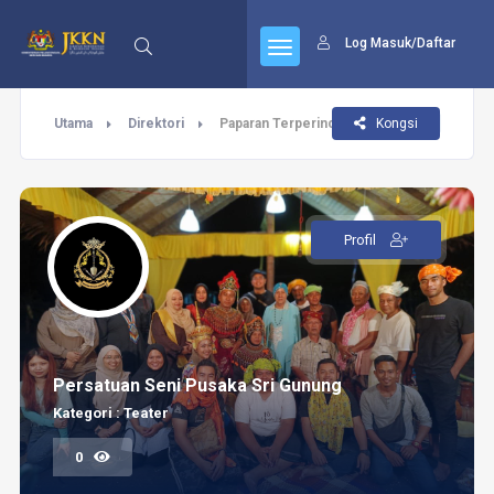
Log Masuk/Daftar
Utama
Direktori
Paparan Terperinci
Kongsi
Profil
Persatuan Seni Pusaka Sri Gunung
Kategori : Teater
0