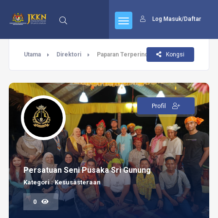
Log Masuk/Daftar
Utama
Direktori
Paparan Terperinci
Kongsi
Profil
Persatuan Seni Pusaka Sri Gunung
Kategori : Kesusasteraan
0