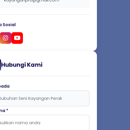
kayanganpro@gmail.com
 Sosial
Hubungi Kami
pada
a *