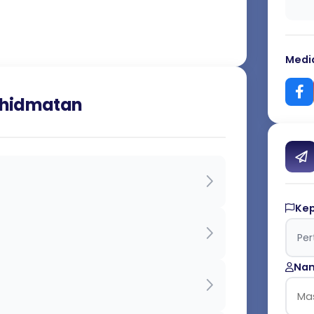
Media
rkhidmatan
Ke
Nam