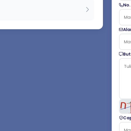
No.
Ala
But
Cap