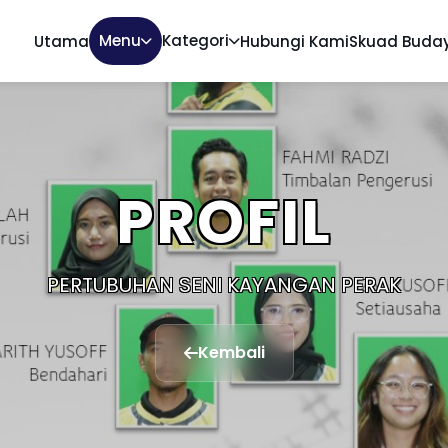
Menu
Kategori
Utama
Hubungi Kami
Skuad Buda
PROFIL
PERTUBUHAN SENI KAYANGAN PERAK
Kembali