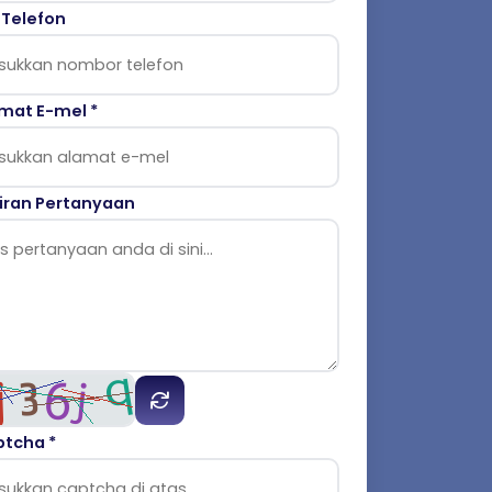
 Telefon
mat E-mel *
iran Pertanyaan
tcha *