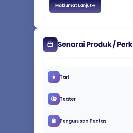
untuk belia-belia dan remaja ...
Maklumat Lanjut
Senarai Produk / Pe
Tari
Teater
Pengurusan Pentas