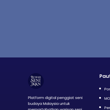
Pau
Por
Platform digital penggiat seni
MO
budaya Malaysia untuk
Pe
memartabatkan warisan seni