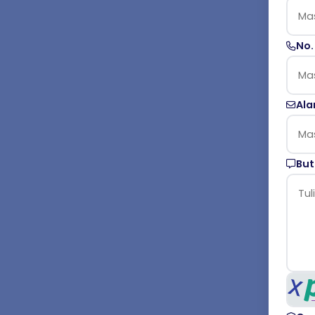
No.
Ala
But