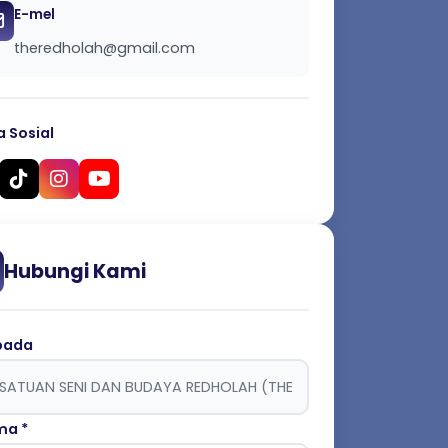
E-mel
theredholah@gmail.com
 Sosial
Hubungi Kami
pada
a *