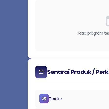
Tiada program te
Senarai Produk / Pe
Teater