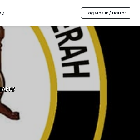
ya
Log Masuk / Daftar
AHANG