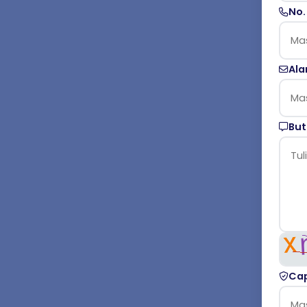
No.
Ala
But
Cap