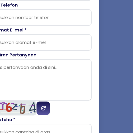
 Telefon
mat E-mel *
iran Pertanyaan
tcha *