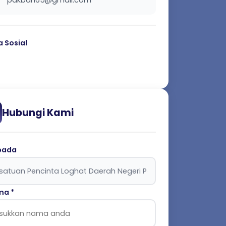
pakban65@gmail.com
 Sosial
Hubungi Kami
pada
a *