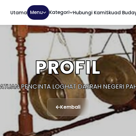
Menu
Kategori
Utama
Hubungi Kami
Skuad Buda
PROFIL
ATUAN PENCINTA LOGHAT DAERAH NEGERI P
Kembali