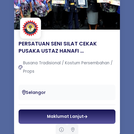
PERSATUAN SENI SILAT CEKAK
PUSAKA USTAZ HANAFI ...
Busana Tradisional / Kostum Persembahan /
Props
Persatuan Seni Silat Cekak Pusaka Ustaz
Hanafi Selangor atau lebih dikenali sebagai
Selangor
(SCPH Selangor) merupakan ahli ga...
Maklumat Lanjut