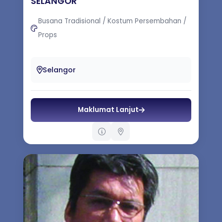
SELANGOR
Busana Tradisional / Kostum Persembahan /
Props
Pelbagai cabang Seni terutamanya
Teater.Seni tarikan,Silat,Puisi Dan Seni kreatif
Selangor
1. Menjaga kebajikan pengerak-...
Maklumat Lanjut