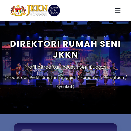
DIREKTORI RUMAH SENI
JKKN
Profil berdaftar Industri Seni Budaya
(Produk dan Perkhidmatan Penggiat / Kumpulan / Persatuan /
Syarikat)