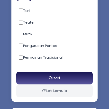
Tari
Teater
Muzik
Pengurusan Pentas
Permainan Tradisional
Seni Pertahanan Diri
Cari
Kesusasteraan
Set Semula
Busana Tradisional / Kostum
Persembahan / Props