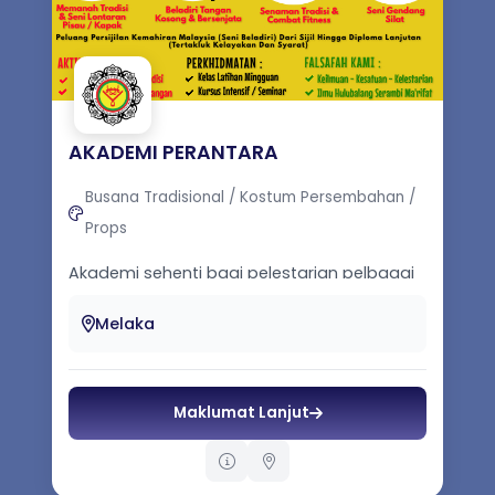
AKADEMI PERANTARA
Busana Tradisional / Kostum Persembahan /
Props
Akademi sehenti bagi pelestarian pelbagai
elemen warisan kebudayaan Melayu melalui
penganjuran aktiviti galeri pamera...
Melaka
Maklumat Lanjut