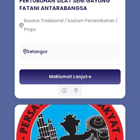
PERTUBUHAN SILAT SENI GAYUNG
FATANI ANTARABANGSA
Busana Tradisional / Kostum Persembahan /
Props
Menyediakan perkhidmatan produk dan
perkhidmatan Silat.
Selangor
Maklumat Lanjut