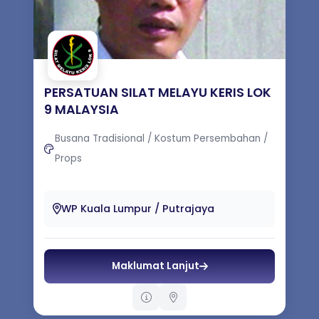
PERSATUAN SILAT MELAYU KERIS LOK
9 MALAYSIA
Busana Tradisional / Kostum Persembahan /
Props
1. Mengadakan kursus-kursus SKM Seni
Beladiri, Senaman Melayu & Urut Melayu
WP Kuala Lumpur / Putrajaya
dalam dan luar negara. 2. Mengadakan ...
Maklumat Lanjut