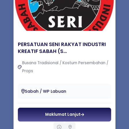
PERSATUAN SENI RAKYAT INDUSTRI
KREATIF SABAH (S...
Busana Tradisional / Kostum Persembahan /
Props
BERGIAT DAN MEMPERJUANGKAN INDUSTRI
MUZIK DAN SENI KREATIF SABAH
Sabah / WP Labuan
Maklumat Lanjut