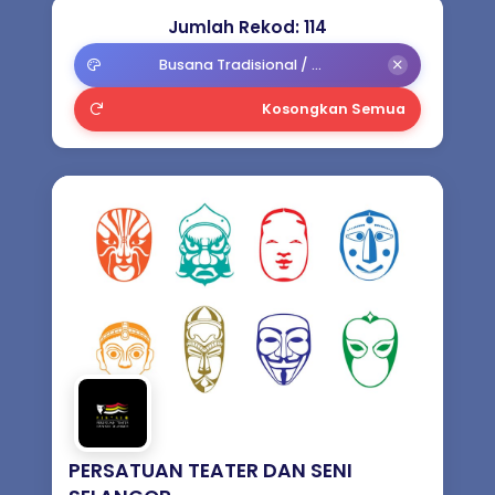
Badan Peneraju Industri (ILB) Seni
Jumlah Rekod: 114
Budaya
Busana Tradisional / Kostum Persembahan / Props
Persatuan Seni Budaya (Umum) /
Kosongkan Semua
Majlis Kebudayaan
Syarikat Seni Persembahan
Prasarana Seni Persembahan /
Kampung Budaya
Jurulatih Seni Budaya Negara (JSBN)
PERSATUAN TEATER DAN SENI