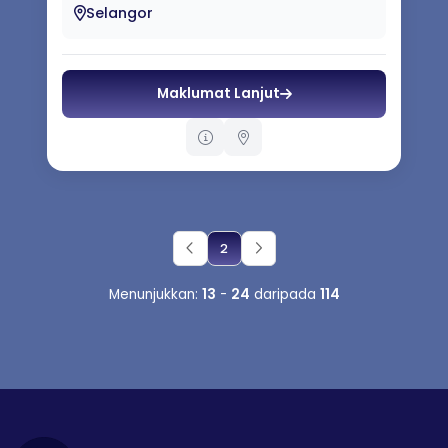
peringkat kanak-kanak sehingga golongan
Selangor
w...
Maklumat Lanjut
2
Menunjukkan:
13
-
24
daripada
114