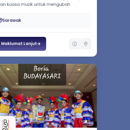
kan kuasa muzik untuk mengubah
hidupan dan menyatukan komuniti. Misi
mi a...
Sarawak
Maklumat Lanjut