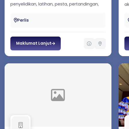
penyelidikan, latihan, pesta, pertandingan,
a
seminar dan men...
ke
ka
Perlis
Maklumat Lanjut