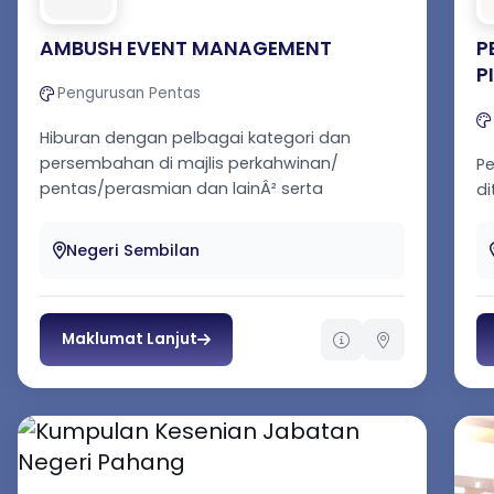
AMBUSH EVENT MANAGEMENT
P
P
Pengurusan Pentas
Hiburan dengan pelbagai kategori dan
persembahan di majlis perkahwinan/
Pe
pentas/perasmian dan lainÂ² serta
di
menyediakan...
di
Bu
Negeri Sembilan
Maklumat Lanjut