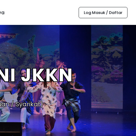
ya
Log Masuk / Daftar
NI JKKN
an / Syarikat)