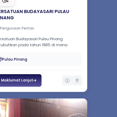
ERSATUAN BUDAYASARI PULAU
INANG
Pengurusan Pentas
rsatuan Budayasari Pulau Pinang
tubuhkan pada tahun 1985 di mana
anggotai seramai 50 orang ahli.
dayasari tel...
Pulau Pinang
Maklumat Lanjut