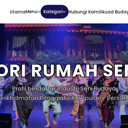
Menu
Kategori
Utama
Hubungi Kami
Skuad Buda
ORI RUMAH SE
Profil berdaftar Industri Seni Budaya
erkhidmatan Penggiat / Kumpulan / Persatu