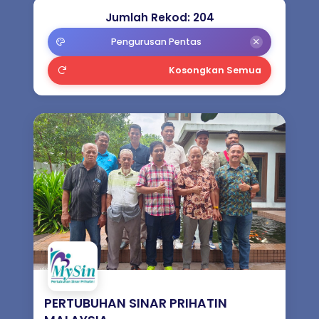
Badan Peneraju Industri (ILB) Seni
Jumlah Rekod: 204
Budaya
Pengurusan Pentas
Persatuan Seni Budaya (Umum) /
Kosongkan Semua
Majlis Kebudayaan
Syarikat Seni Persembahan
Prasarana Seni Persembahan /
Kampung Budaya
Jurulatih Seni Budaya Negara (JSBN)
PERTUBUHAN SINAR PRIHATIN