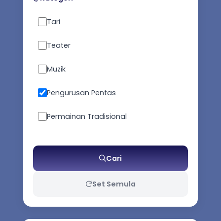
Tari
Teater
Muzik
Pengurusan Pentas
Permainan Tradisional
Seni Pertahanan Diri
Cari
Kesusasteraan
Set Semula
Busana Tradisional / Kostum
Persembahan / Props