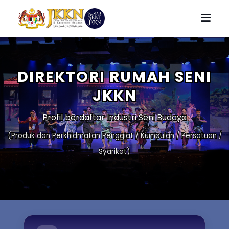
DIREKTORI RUMAH SENI
JKKN
Profil berdaftar Industri Seni Budaya
(Produk dan Perkhidmatan Penggiat / Kumpulan / Persatuan /
Syarikat)