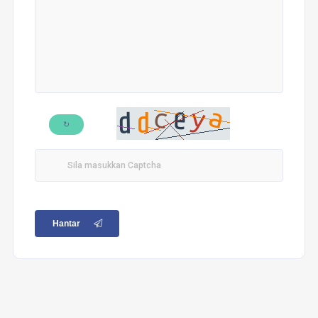
↻
Hantar