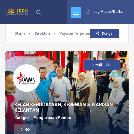
Log Masuk/Daftar
Utama
Direktori
Paparan Terperinci
Kongsi
Profil
KELAB KEBUDAYAAN, KESENIAN & WARISAN
KELANTAN
Kategori : Pengurusan Pentas
0