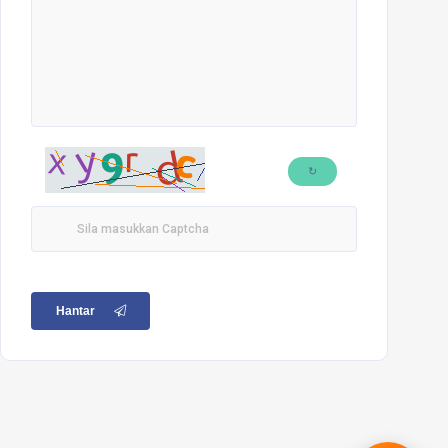
↻
Hantar