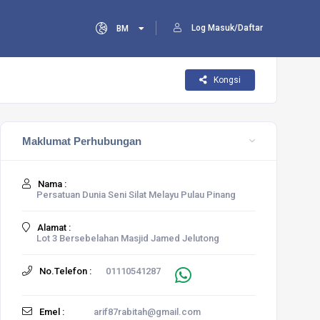
Log Masuk/Daftar
a
BM
Kongsi
Maklumat Perhubungan
Nama :
Persatuan Dunia Seni Silat Melayu Pulau Pinang
Alamat :
Lot 3 Bersebelahan Masjid Jamed Jelutong
No.Telefon :
01110541287
Emel :
arif87rabitah@gmail.com